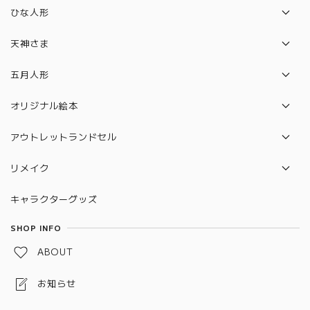
破魔弓
ひな人形
羽子板
収納飾り
天神さま
平飾り
収納飾り
五月人形
段飾り
平飾り
兜飾り
オリジナル絵本
ケース飾り
ケース飾り
鎧飾り
クリスマス絵本
アウトレットランドセル
有名作家
有名作家
大将飾り
萬勇鞄
リメイク
おさな雛
木目込み人形
着用兜・鎧
羽倉
ランドセルリメイク
木目込み人形
キャラクターグッズ
学びおさな
収納飾り
ララちゃん
制服リメイク
つるし飾り・名前旗
SHOP INFO
平飾り
ベビー服リメイク
ABOUT
ケース飾り
お知らせ
作家