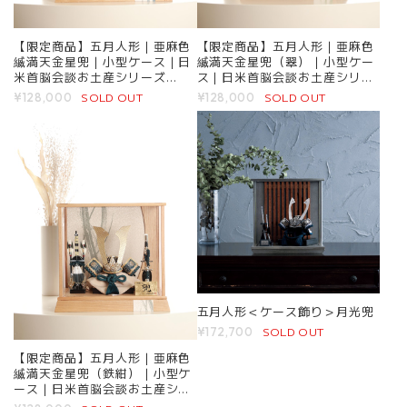
【限定商品】五月人形｜亜麻色
【限定商品】五月人形｜亜麻色
縅満天金星兜｜小型ケース｜日
縅満天金星兜（翠）｜小型ケー
米首脳会談お土産シリーズ
ス｜日米首脳会談お土産シリー
｜
ズ｜
SOLD OUT
SOLD OUT
¥128,000
¥128,000
五月人形＜ケース飾り＞月光兜
SOLD OUT
¥172,700
【限定商品】五月人形｜亜麻色
縅満天金星兜（鉄紺）｜小型ケ
ース｜日米首脳会談お土産シリ
ーズ｜