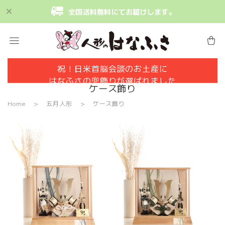
全国送料無料にてお届けします。
祝！日米首脳会談のお土産に
はなふさの兜飾りが選ばれました
ケース飾り
Home
五月人形
ケース飾り