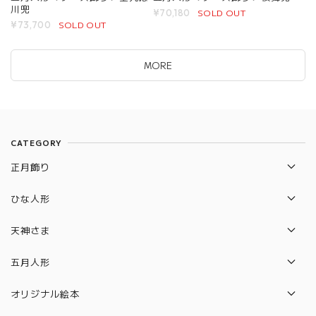
川兜
SOLD OUT
¥70,180
SOLD OUT
¥73,700
MORE
CATEGORY
正月飾り
破魔弓
ひな人形
羽子板
収納飾り
天神さま
平飾り
収納飾り
五月人形
段飾り
平飾り
兜飾り
オリジナル絵本
ケース飾り
ケース飾り