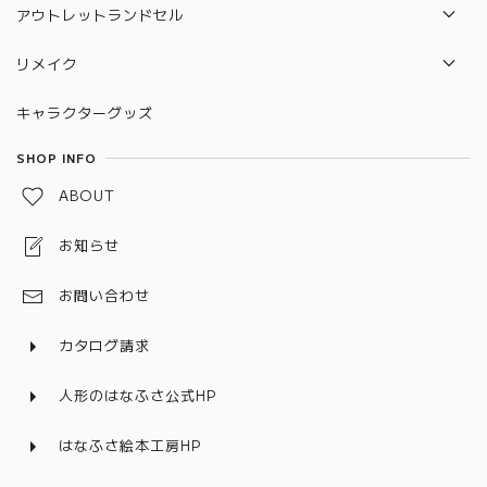
鎧飾り
クリスマス絵本
アウトレットランドセル
有名作家
有名作家
大将飾り
萬勇鞄
リメイク
おさな雛
木目込み人形
着用兜・鎧
羽倉
ランドセルリメイク
木目込み人形
キャラクターグッズ
学びおさな
収納飾り
ララちゃん
制服リメイク
つるし飾り・名前旗
SHOP INFO
平飾り
ベビー服リメイク
ABOUT
ケース飾り
お知らせ
作家
戦国武将
お問い合わせ
室内鯉のぼり・名前旗
カタログ請求
人形のはなふさ公式HP
はなふさ絵本工房HP