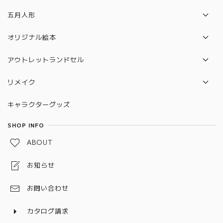
平飾り
収納飾り
五月人形
段飾り
平飾り
兜飾り
オリジナル絵本
ケース飾り
ケース飾り
鎧飾り
クリスマス絵本
アウトレットランドセル
有名作家
有名作家
大将飾り
萬勇鞄
リメイク
おさな雛
木目込み人形
着用兜・鎧
羽倉
ランドセルリメイク
木目込み人形
キャラクターグッズ
学びおさな
収納飾り
ララちゃん
制服リメイク
つるし飾り・名前旗
SHOP INFO
平飾り
ベビー服リメイク
ABOUT
ケース飾り
お知らせ
作家
戦国武将
お問い合わせ
室内鯉のぼり・名前旗
カタログ請求