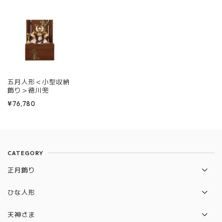
五月人形＜小型収納
飾り＞徳川兜
¥76,780
CATEGORY
正月飾り
破魔弓
ひな人形
羽子板
収納飾り
天神さま