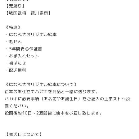
【兜飾り】
【戦国武将 徳川家康】
《特典》
・はなふさオリジナル絵本
・毛せん
・5年間安心保証書
・お手入れセット
・毛ばたき
・配送無料
《はなふさオリジナル絵本について》
絵本のお仕立てハガキを商品と一緒に送ります。
ハガキに必要事項（お名前やお誕生日）をご記入の上ポストへ投
函ください。
投函後約10日～2週間後に絵本をお届け致します。
【発送日について】