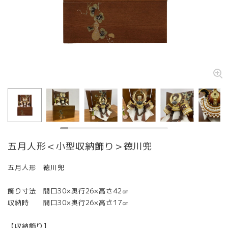
五月人形＜小型収納飾り＞徳川兜
五月人形 徳川兜
飾り寸法 間口30×奥行26×高さ42㎝
収納時 間口30×奥行26×高さ17㎝
【収納飾り】