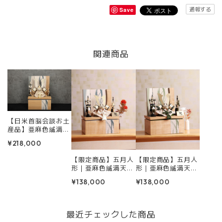
通報する
Save
関連商品
【日米首脳会談お土
産品】亜麻色縅満天
金星兜（システムの
¥218,000
都合上、当オンライ
ンショップでの受付
【限定商品】五月人
【限定商品】五月人
は停止しておりま
形｜亜麻色縅満天金
形｜亜麻色縅満天金
す）
星兜｜小型収納｜日
星兜（翠）｜小型収
¥138,000
¥138,000
米首脳会談お土産シ
納｜日米首脳会談お
リーズ｜
土産シリーズ｜
最近チェックした商品