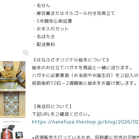
・毛せん
・陣羽織またはオルゴール付き写真立て
・5年間安心保証書
・お手入れセット
・毛ばたき
・配送無料
《はなふさオリジナル絵本について》
絵本のお仕立てハガキを商品と一緒に送ります。
ハガキに必要事項（お名前やお誕生日）をご記入の
投函後約10日～2週間後に絵本をお届け致します。
【発送日について】
下記URLをご確認ください。
https://hanafusa.theshop.jp/blog/2026/0
※店頭販売も行っているため、同時期に完売の可能