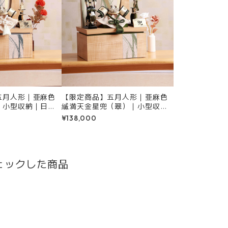
五月人形｜亜麻色
【限定商品】五月人形｜亜麻色
｜小型収納｜日米
縅満天金星兜（翠）｜小型収納
土産シリーズ｜
｜日米首脳会談お土産シリーズ
¥138,000
｜
ェックした商品