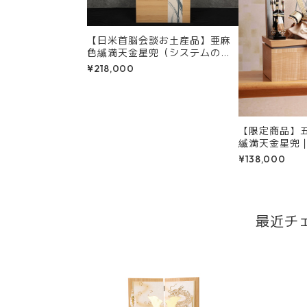
【日米首脳会談お土産品】亜麻
色縅満天金星兜（システムの都
合上、当オンラインショップで
¥218,000
の受付は停止しております）
【限定商品】
縅満天金星兜
首脳会談お
¥138,000
最近チ