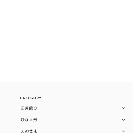
CATEGORY
正月飾り
破魔弓
ひな人形
羽子板
収納飾り
天神さま