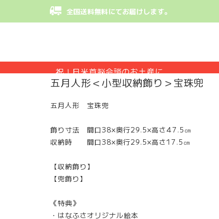
全国送料無料にてお届けします。
祝！日米首脳会談のお土産に
五月人形＜小型収納飾り＞宝珠兜
はなふさの兜飾りが選ばれました
五月人形 宝珠兜
飾り寸法 間口38×奥行29.5×高さ47.5㎝
収納時 間口38×奥行29.5×高さ17.5㎝
【収納飾り】
【兜飾り】
《特典》
・はなふさオリジナル絵本